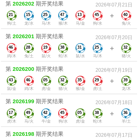
第
2026202
期开奖结果
2026年07月21日
+
21
15
25
47
13
45
40
狗/土
龙/水
马/木
猴/木
马/金
狗/水
兔/火
第
2026201
期开奖结果
2026年07月20日
+
46
28
19
38
31
25
32
鸡/木
兔/土
鼠/火
蛇/木
鼠/水
马/木
猪/火
第
2026200
期开奖结果
2026年07月19日
+
43
46
05
32
35
29
39
鼠/金
鸡/木
虎/金
猪/火
猴/金
虎/土
龙/木
第
2026199
期开奖结果
2026年07月18日
+
17
49
42
45
05
38
36
虎/木
马/火
牛/金
狗/水
虎/金
蛇/木
羊/土
第
2026198
期开奖结果
2026年07月17日