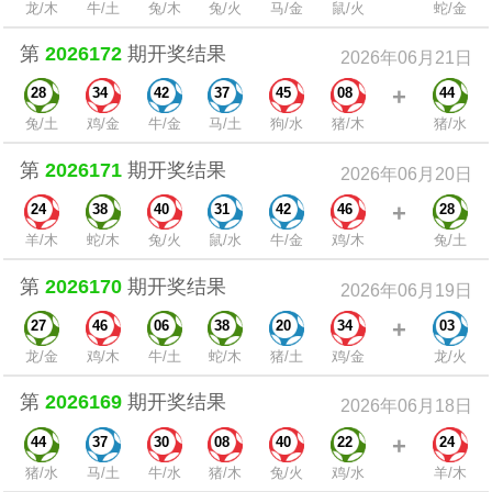
龙/木
牛/土
兔/木
兔/火
马/金
鼠/火
蛇/金
第
2026172
期开奖结果
2026年06月21日
+
28
34
42
37
45
08
44
兔/土
鸡/金
牛/金
马/土
狗/水
猪/木
猪/水
第
2026171
期开奖结果
2026年06月20日
+
24
38
40
31
42
46
28
羊/木
蛇/木
兔/火
鼠/水
牛/金
鸡/木
兔/土
第
2026170
期开奖结果
2026年06月19日
+
27
46
06
38
20
34
03
龙/金
鸡/木
牛/土
蛇/木
猪/土
鸡/金
龙/火
第
2026169
期开奖结果
2026年06月18日
+
44
37
30
08
40
22
24
猪/水
马/土
牛/水
猪/木
兔/火
鸡/水
羊/木