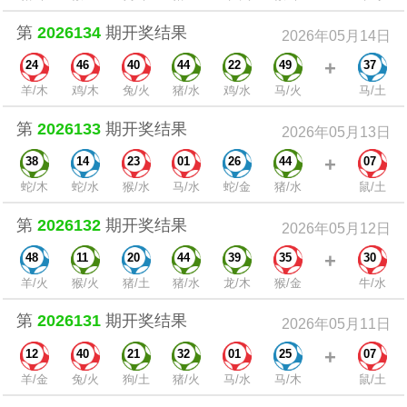
第
2026134
期开奖结果
2026年05月14日
+
24
46
40
44
22
49
37
羊/木
鸡/木
兔/火
猪/水
鸡/水
马/火
马/土
第
2026133
期开奖结果
2026年05月13日
+
38
14
23
01
26
44
07
蛇/木
蛇/水
猴/水
马/水
蛇/金
猪/水
鼠/土
第
2026132
期开奖结果
2026年05月12日
+
48
11
20
44
39
35
30
羊/火
猴/火
猪/土
猪/水
龙/木
猴/金
牛/水
第
2026131
期开奖结果
2026年05月11日
+
12
40
21
32
01
25
07
羊/金
兔/火
狗/土
猪/火
马/水
马/木
鼠/土