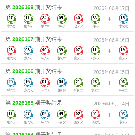
第
2026168
期开奖结果
2026年06月17日
+
27
11
24
05
40
33
15
龙/金
猴/火
羊/木
虎/金
兔/火
狗/火
龙/水
第
2026167
期开奖结果
2026年06月16日
+
23
03
40
39
07
11
19
猴/水
龙/火
兔/火
龙/木
鼠/土
猴/火
鼠/火
第
2026166
期开奖结果
2026年06月15日
+
20
15
01
04
21
28
06
猪/土
龙/水
马/水
兔/金
狗/土
兔/土
牛/土
第
2026165
期开奖结果
2026年06月14日
+
11
47
09
49
02
01
03
猴/火
猴/木
狗/木
马/火
蛇/火
马/水
龙/火
第
2026164
期开奖结果