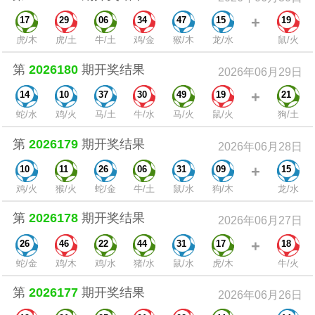
+
17
29
06
34
47
15
19
虎/木
虎/土
牛/土
鸡/金
猴/木
龙/水
鼠/火
第
2026180
期开奖结果
2026年06月29日
+
14
10
37
30
49
19
21
蛇/水
鸡/火
马/土
牛/水
马/火
鼠/火
狗/土
第
2026179
期开奖结果
2026年06月28日
+
10
11
26
06
31
09
15
鸡/火
猴/火
蛇/金
牛/土
鼠/水
狗/木
龙/水
第
2026178
期开奖结果
2026年06月27日
+
26
46
22
44
31
17
18
蛇/金
鸡/木
鸡/水
猪/水
鼠/水
虎/木
牛/火
第
2026177
期开奖结果
2026年06月26日