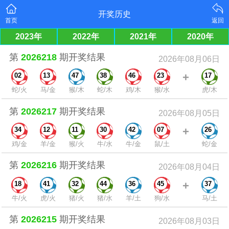
开奖历史
首页
返回
2023年
2022年
2021年
2020年
第
2026218
期开奖结果
2026年08月06日
+
02
13
47
38
46
23
17
蛇/火
马/金
猴/木
蛇/木
鸡/木
猴/水
虎/木
第
2026217
期开奖结果
2026年08月05日
+
34
12
11
30
42
07
26
鸡/金
羊/金
猴/火
牛/水
牛/金
鼠/土
蛇/金
第
2026216
期开奖结果
2026年08月04日
+
18
41
32
44
36
45
37
牛/火
虎/火
猪/火
猪/水
羊/土
狗/水
马/土
第
2026215
期开奖结果
2026年08月03日