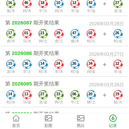
+
16
46
18
10
12
42
27
兔/木
鸡/木
牛/火
鸡/火
羊/金
牛/金
龙/金
第
2026087
期开奖结果
2026年03月28日
+
17
01
21
29
47
02
26
虎/木
马/水
狗/土
虎/土
猴/木
蛇/火
蛇/金
第
2026086
期开奖结果
2026年03月27日
+
15
36
14
24
26
34
12
龙/水
羊/土
蛇/水
羊/木
蛇/金
鸡/金
羊/金
第
2026085
期开奖结果
2026年03月26日
+
14
13
27
33
06
20
19
蛇/水
马/金
龙/金
狗/火
牛/土
猪/土
鼠/火
第
2026084
期开奖结果
2026年03月25日
+
07
24
02
05
20
31
16
首页
彩图
黑白
记录