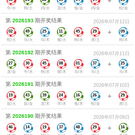
+
牛/水
狗/土
鸡/水
龙/水
兔/金
鸡/金
蛇/金
第
2026193
期开奖结果
2026年07月12日
+
02
49
25
11
45
29
09
蛇/火
马/火
马/木
猴/火
狗/水
虎/土
狗/木
第
2026192
期开奖结果
2026年07月11日
+
27
30
45
08
01
37
25
龙/金
牛/水
狗/水
猪/木
马/水
马/土
马/木
第
2026191
期开奖结果
2026年07月10日
+
19
43
39
24
16
26
29
鼠/火
鼠/金
龙/木
羊/木
兔/木
蛇/金
虎/土
第
2026190
期开奖结果
2026年07月09日
+
46
14
19
37
48
29
16