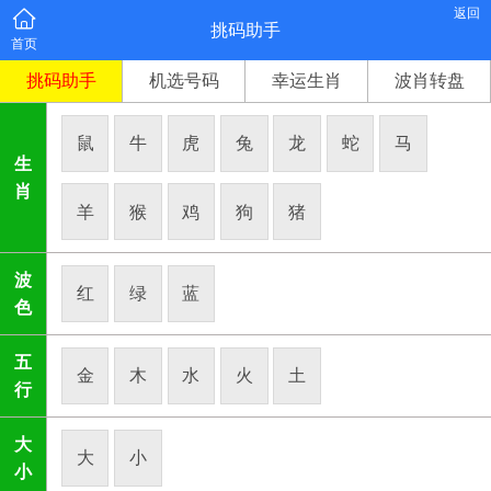
返回
挑码助手
首页
挑码助手
机选号码
幸运生肖
波肖转盘
鼠
牛
虎
兔
龙
蛇
马
生
肖
羊
猴
鸡
狗
猪
波
红
绿
蓝
色
五
金
木
水
火
土
行
大
大
小
小