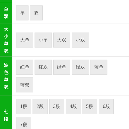
单
单
双
双
大
小
大单
小单
大双
小双
单
双
波
红单
红双
绿单
绿双
蓝单
色
单
蓝双
双
1段
2段
3段
4段
5段
6段
七
段
7段