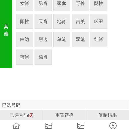
女肖
男肖
家禽
野兽
阴性
阳性
天肖
地肖
吉美
凶丑
其
他
白边
黑边
单笔
双笔
红肖
蓝肖
绿肖
已选号码
已选号码(
0
)
重置选择
复制结果