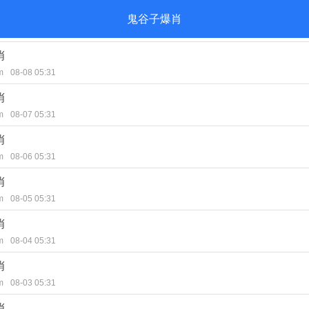
鬼谷子爆肖
肖
m
08-08 05:31
肖
m
08-07 05:31
肖
m
08-06 05:31
肖
m
08-05 05:31
肖
m
08-04 05:31
肖
m
08-03 05:31
肖