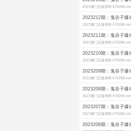
2023澳门正版资料 670288.co
2023212期：鬼谷子爆
2023澳门正版资料 670288.co
2023211期：鬼谷子爆
2023澳门正版资料 670288.co
2023210期：鬼谷子爆
2023澳门正版资料 670288.co
2023209期：鬼谷子爆
2023澳门正版资料 670288.co
2023208期：鬼谷子爆
2023澳门正版资料 670288.co
2023207期：鬼谷子爆
2023澳门正版资料 670288.co
2023206期：鬼谷子爆