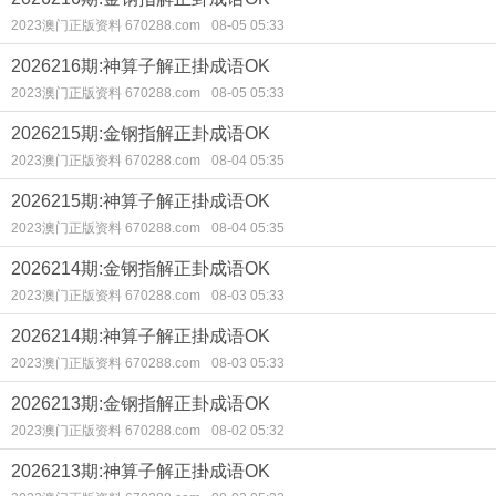
2023澳门正版资料 670288.com
08-05 05:33
2026216期:神算子解正掛成语OK
2023澳门正版资料 670288.com
08-05 05:33
2026215期:金钢指解正卦成语OK
2023澳门正版资料 670288.com
08-04 05:35
2026215期:神算子解正掛成语OK
2023澳门正版资料 670288.com
08-04 05:35
2026214期:金钢指解正卦成语OK
2023澳门正版资料 670288.com
08-03 05:33
2026214期:神算子解正掛成语OK
2023澳门正版资料 670288.com
08-03 05:33
2026213期:金钢指解正卦成语OK
2023澳门正版资料 670288.com
08-02 05:32
2026213期:神算子解正掛成语OK