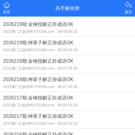
高手解挂牌
首页
返回
2026219期:金钢指解正卦成语OK
2023澳门正版资料 670288.com
08-08 05:33
2026219期:神算子解正掛成语OK
2023澳门正版资料 670288.com
08-08 05:33
2026218期:金钢指解正卦成语OK
2023澳门正版资料 670288.com
08-07 05:39
2026218期:神算子解正掛成语OK
2023澳门正版资料 670288.com
08-07 05:39
2026217期:金钢指解正卦成语OK
2023澳门正版资料 670288.com
08-06 05:33
2026217期:神算子解正掛成语OK
2023澳门正版资料 670288.com
08-06 05:33
2026216期:金钢指解正卦成语OK