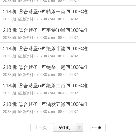
2023澳门正版资料 670288.com
08-06 04:32
218期: ⑥合赌圣╬◤精杀一肖◥100%准
2023澳门正版资料 670288.com
08-06 04:32
218期: ⑥合赌圣╬◤平特⑴肖◥100%准
2023澳门正版资料 670288.com
08-06 04:32
218期: ⑥合赌圣╬◤绝杀半波◥100%准
2023澳门正版资料 670288.com
08-06 04:32
218期: ⑥合赌圣╬◤绝杀二尾◥100%准
2023澳门正版资料 670288.com
08-06 04:32
218期: ⑥合赌圣╬◤绝杀二肖◥100%准
2023澳门正版资料 670288.com
08-06 04:32
218期: ⑥合赌圣╬◤鸿发五肖◥100%准
2023澳门正版资料 670288.com
08-06 04:32
上一页
第1页
下一页