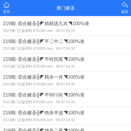
澳门赌圣
首页
返回
219期: ⑥合赌圣╬◤精精选九肖◥100%准
2023澳门正版资料 670288.com
08-07 04:32
219期: ⑥合赌圣╬◤平二中二◥100%准
2023澳门正版资料 670288.com
08-07 04:32
219期: ⑥合赌圣╬◤平特四尾◥100%准
2023澳门正版资料 670288.com
08-07 04:32
219期: ⑥合赌圣╬◤精杀一肖◥100%准
2023澳门正版资料 670288.com
08-07 04:32
219期: ⑥合赌圣╬◤平特⑴肖◥100%准
2023澳门正版资料 670288.com
08-07 04:32
219期: ⑥合赌圣╬◤绝杀半波◥100%准
2023澳门正版资料 670288.com
08-07 04:32
219期: ⑥合赌圣╬◤绝杀二尾◥100%准