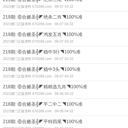
2023澳门正版资料 670288.com
08-07 04:32
219期: ⑥合赌圣╬◤绝杀二肖◥100%准
2023澳门正版资料 670288.com
08-07 04:32
219期: ⑥合赌圣╬◤鸿发五肖◥100%准
2023澳门正版资料 670288.com
08-07 04:32
219期: ⑥合赌圣╬◤稳中3行◥100%准
2023澳门正版资料 670288.com
08-07 04:32
219期: ⑥合赌圣╬◤稳中3头◥100%准
2023澳门正版资料 670288.com
08-07 04:32
218期: ⑥合赌圣╬◤精精选九肖◥100%准
2023澳门正版资料 670288.com
08-06 04:32
218期: ⑥合赌圣╬◤平二中二◥100%准
2023澳门正版资料 670288.com
08-06 04:32
218期: ⑥合赌圣╬◤平特四尾◥100%准