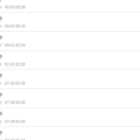
m
08-03 05:30
中
m
08-02 05:30
中
m
08-01 05:30
中
m
07-31 05:30
中
m
07-30 05:30
中
m
07-29 05:30
中
m
07-28 05:30
中