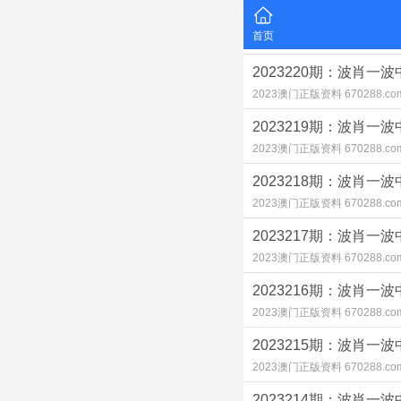
首页
2023220期：波肖一波
2023澳门正版资料 670288.co
2023219期：波肖一波
2023澳门正版资料 670288.co
2023218期：波肖一波
2023澳门正版资料 670288.co
2023217期：波肖一波
2023澳门正版资料 670288.co
2023216期：波肖一波
2023澳门正版资料 670288.co
2023215期：波肖一波
2023澳门正版资料 670288.co
2023214期：波肖一波