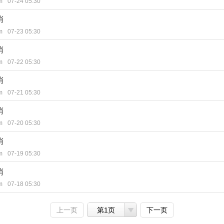
m
07-24 05:30
肖
m
07-23 05:30
肖
m
07-22 05:30
肖
m
07-21 05:30
肖
m
07-20 05:30
肖
m
07-19 05:30
肖
m
07-18 05:30
上一页
第1页
下一页