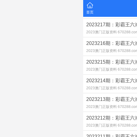
首页
2023217期：彩霸王六
2023澳门正版资料 670288.co
2023216期：彩霸王六
2023澳门正版资料 670288.co
2023215期：彩霸王六
2023澳门正版资料 670288.co
2023214期：彩霸王六
2023澳门正版资料 670288.co
2023213期：彩霸王六
2023澳门正版资料 670288.co
2023212期：彩霸王六
2023澳门正版资料 670288.co
2023211期：彩霸王六