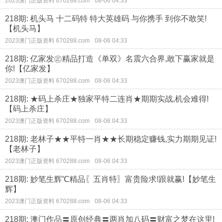
2023澳门正版资料 670288.com
08-06 04:33
218期: 机头马 十二码特 特大英雄码 与你携手 到你不敢笑!
【机头马】
2023澳门正版资料 670288.com
08-06 04:33
218期: 亿家发㊣精品打造《单双》名震六合界,敢下赢家就是
你!【亿家发】
2023澳门正版资料 670288.com
08-06 04:33
218期: ★码上杀庄★独家平特二连肖★期期实战,机会难得!
【码上杀庄】
2023澳门正版资料 670288.com
08-06 04:33
218期: 老林子★★平特一肖★★长期稳定赚钱,实力期期见证!
【老林子】
2023澳门正版资料 670288.com
08-06 04:33
218期: 妙笔生辉℃精品〖五肖特〗富贵险求!跟就赢!【妙笔生
辉】
2023澳门正版资料 670288.com
08-06 04:33
218期: 澳门作品〓原创经典〓两肖加八码〓财富之梦在这里!